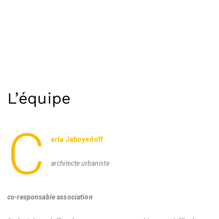
Skip
to
content
L’équipe
C
arla Jaboyedoff
architecte urbaniste
co-responsable association