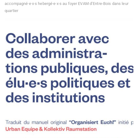
accompagné·e·x·s hebergé·e·x·s au foyer EVAM d’Entre-Bois dans leur
quartier