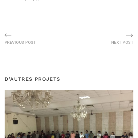
Post
Previous
Ne
PREVIOUS POST
NEXT POST
post
po
navigation
D'AUTRES PROJETS